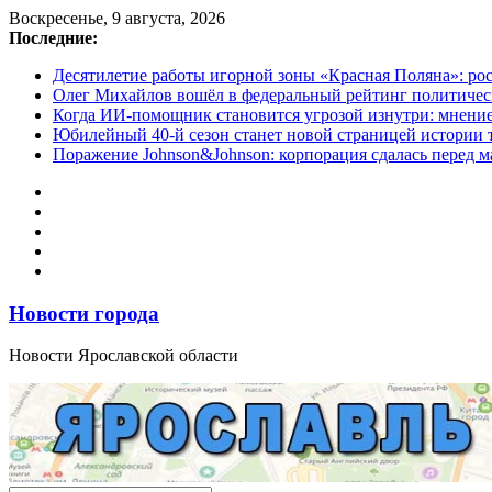
Перейти
Воскресенье, 9 августа, 2026
к
Последние:
содержимому
Десятилетие работы игорной зоны «Красная Поляна»: ро
Олег Михайлов вошёл в федеральный рейтинг политичес
Когда ИИ-помощник становится угрозой изнутри: мнени
Юбилейный 40-й сезон станет новой страницей истории 
Поражение Johnson&Johnson: корпорация сдалась перед м
Новости города
Новости Ярославской области