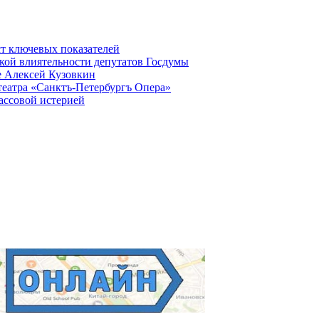
ст ключевых показателей
кой влиятельности депутатов Госдумы
е Алексей Кузовкин
театра «Санктъ-Петербургъ Опера»
ассовой истерией