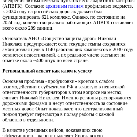
внедрения автоматических пунктов весогабаритного контроля
(АПВГК). Согласно
архивным планам
профильных ведомств,
к 2024 году на российских дорогах должен был
функционировать 621 комплекс. Однако, по состоянию на
2024 год, количество реально работающих АПВГК составляет
всего около 289 единиц.
Основатель АНО «Общество защиты дорог» Николай
Николаев предупреждает: если текущие темпы сохранятся,
амбициозная цель в 1140 работающих комплексов к 2030 году
останется недостижимой, а их реальное число застынет на
отметке около ~400 штук по всей стране.
Региональный аспект как ключ к успеху
Основная проблема «пробуксовки» кроется в слабом
взаимодействии с субъектами РФ и зачастую в невысокой
ответственности губернаторов в этом вопросе на местах,
считает Николай Николаев. Именно регионы распоряжаются
дорожными фондами и несут ответственность за состояние
местных дорог. Опыт показывает, что централизованный
подход требует пересмотра в пользу работы с каждой
областью в отдельности.
В качестве успешных кейсов, доказавших свою
эффективность, эксперт выделяет Ярославскую,