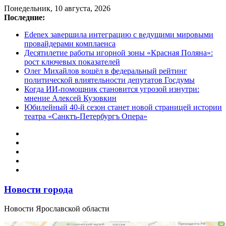
Перейти
Понедельник, 10 августа, 2026
к
Последние:
содержимому
Edenex завершила интеграцию с ведущими мировыми
провайдерами комплаенса
Десятилетие работы игорной зоны «Красная Поляна»:
рост ключевых показателей
Олег Михайлов вошёл в федеральный рейтинг
политической влиятельности депутатов Госдумы
Когда ИИ-помощник становится угрозой изнутри:
мнение Алексей Кузовкин
Юбилейный 40-й сезон станет новой страницей истории
театра «Санктъ-Петербургъ Опера»
Новости города
Новости Ярославской области