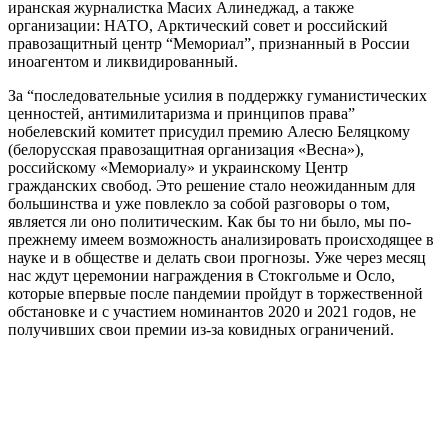
иранская журналистка Масих Алинеджад, а также
организации: НАТО, Арктический совет и российский
правозащитный центр “Мемориал”, признанный в России
иноагентом и ликвидированный.
За “последовательные усилия в поддержку гуманистических
ценностей, антимилитаризма и принципов права”
нобелевский комитет присудил премию Алесю Беляцкому
(белорусская правозащитная организация «Весна»),
российскому «Мемориалу» и украинскому Центр
гражданских свобод. Это решение стало неожиданным для
большинства и уже повлекло за собой разговоры о том,
является ли оно политическим. Как бы то ни было, мы по-
прежнему имеем возможность анализировать происходящее в
науке и в обществе и делать свои прогнозы. Уже через месяц
нас ждут церемонии награждения в Стокгольме и Осло,
которые впервые после пандемии пройдут в торжественной
обстановке и с участием номинантов 2020 и 2021 годов, не
получивших свои премии из-за ковидных ограничений.