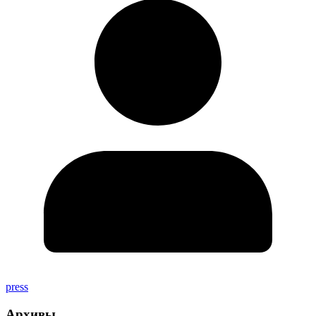
press
Архивы