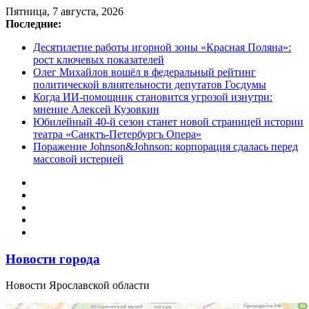
Перейти
Пятница, 7 августа, 2026
к
Последние:
содержимому
Десятилетие работы игорной зоны «Красная Поляна»:
рост ключевых показателей
Олег Михайлов вошёл в федеральный рейтинг
политической влиятельности депутатов Госдумы
Когда ИИ-помощник становится угрозой изнутри:
мнение Алексей Кузовкин
Юбилейный 40-й сезон станет новой страницей истории
театра «Санктъ-Петербургъ Опера»
Поражение Johnson&Johnson: корпорация сдалась перед
массовой истерией
Новости города
Новости Ярославской области