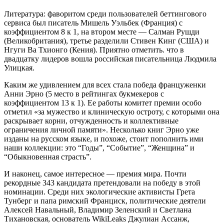
Литература: фаворитом среди пользователей беттингового
сервиса был писатель Мишель Уэльбек (Франция) с
коэффициентом 8 к 1, на втором месте — Салман Рушди
(Великобритания), третье разделили Стивен Кинг (США) и
Нгуги Ва Тхионго (Кения). Приятно отметить. что в
двадцатку лидеров вошла российская писательница Людмила
Улицкая.
Каким же удивлением для всех стала победа француженки
Анни Эрно (5 место в рейтингах букмекеров с
коэффициентом 13 к 1). Ее работы комитет премии особо
отметил «за мужество и клиническую остроту, с которыми она
раскрывает корни, отчужденность и коллективные
ограничения личной памяти». Несколько книг Эрно уже
изданы на русском языке, и похоже, стоит пополнить ими
наши коллекции: это “Годы”, “Событие”, “Женщина” и
“Обыкновенная страсть”.
И наконец, самое интересное — премия мира. Почти
рекордные 343 кандидата претендовали на победу в этой
номинации. Среди них экологические активисты Грета
Тунберг и папа римский Франциск, политические деятели
Алексей Навальный, Владимир Зеленский и Светлана
Тихановская, основатель WikiLeaks Джулиан Ассанж,