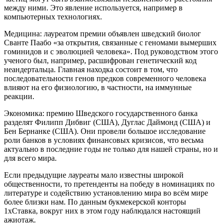
между ними. Это явление используется, например в
компьютерных технологиях.
Медицина: лауреатом премии объявлен шведский биолог
Сванте Паабо «за открытия, связанные с геномами вымерших
гоминидов и с эволюцией человека». Под руководством этого
ученого был, например, расшифрован генетический код
неандертальца. Главная находка состоит в том, что
последовательности генов предков современного человека
влияют на его физиологию, в частности, на иммунные
реакции.
Экономика: премию Шведского государственного банка
разделят Филипп Дибвиг (США), Дуглас Даймонд (США) и
Бен Бернанке (США). Они провели большое исследование
роли банков в условиях финансовых кризисов, что весьма
актуально в последние годы не только для нашей страны, но и
для всего мира.
Если предыдущие лауреаты мало известны широкой
общественности, то претенденты на победу в номинациях по
литературе и содействию установлению мира во всём мире
более близки нам. По данным букмекерской конторы
1хСтавка, вокруг них в этом году наблюдался настоящий
ажиотаж.