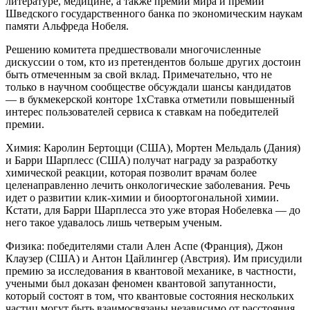
литературе, медицине, а также премии мира и премии
Шведского государственного банка по экономическим наукам
памяти Альфреда Нобеля.
Решению комитета предшествовали многочисленные
дискуссии о том, кто из претендентов больше других достоин
быть отмеченным за свой вклад. Примечательно, что не
только в научном сообществе обсуждали шансы кандидатов
— в букмекерской конторе 1хСтавка отметили повышенный
интерес пользователей сервиса к ставкам на победителей
премии.
Химия: Каролин Бертоцци (США), Мортен Мельдаль (Дания)
и Барри Шарплесс (США) получат награду за разработку
химической реакции, которая позволит врачам более
целенаправленно лечить онкологические заболевания. Речь
идет о развитии клик-химии и биоортогональной химии.
Кстати, для Барри Шарплесса это уже вторая Нобелевка — до
него такое удавалось лишь четверым ученым.
Физика: победителями стали Ален Аспе (Франция), Джон
Клаузер (США) и Антон Цайлингер (Австрия). Им присудили
премию за исследования в квантовой механике, в частности,
учеными был доказан феномен квантовой запутанности,
который состоят в том, что квантовые состояния нескольких
частиц могут быть взаимосвязаны независимо от расстояния