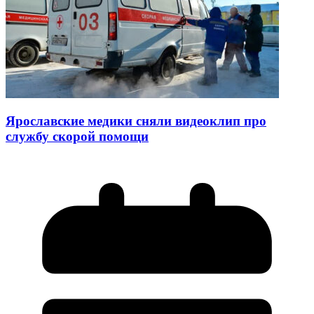
Ярославские медики сняли видеоклип про
службу скорой помощи