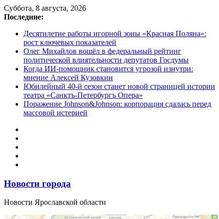
Перейти
Суббота, 8 августа, 2026
к
Последние:
содержимому
Десятилетие работы игорной зоны «Красная Поляна»:
рост ключевых показателей
Олег Михайлов вошёл в федеральный рейтинг
политической влиятельности депутатов Госдумы
Когда ИИ-помощник становится угрозой изнутри:
мнение Алексей Кузовкин
Юбилейный 40-й сезон станет новой страницей истории
театра «Санктъ-Петербургъ Опера»
Поражение Johnson&Johnson: корпорация сдалась перед
массовой истерией
Новости города
Новости Ярославской области