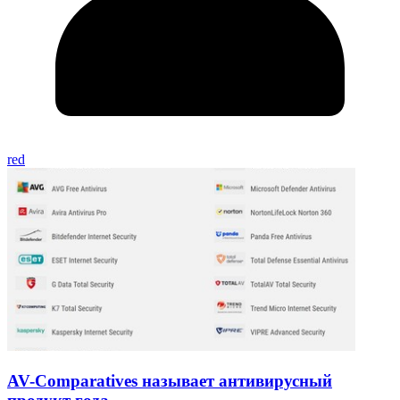
red
AV-Comparatives называет антивирусный