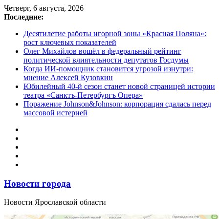
Перейти
Четверг, 6 августа, 2026
к
Последние:
содержимому
Десятилетие работы игорной зоны «Красная Поляна»:
рост ключевых показателей
Олег Михайлов вошёл в федеральный рейтинг
политической влиятельности депутатов Госдумы
Когда ИИ-помощник становится угрозой изнутри:
мнение Алексей Кузовкин
Юбилейный 40-й сезон станет новой страницей истории
театра «Санктъ-Петербургъ Опера»
Поражение Johnson&Johnson: корпорация сдалась перед
массовой истерией
Новости города
Новости Ярославской области