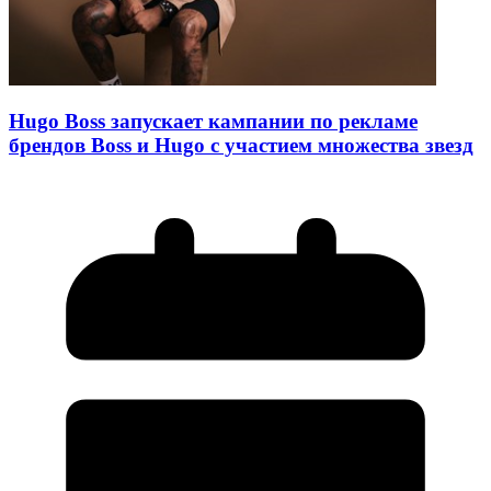
Hugo Boss запускает кампании по рекламе
брендов Boss и Hugo с участием множества звезд