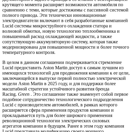
крутящего момента расширяет возможности автомобиля по
сравнению с теми, которые достижимы с пассивной системой
полного привода. Эти технически инновационные
электродвигатели включают в себя разработанные компанией
Lucid системы микроструйного охлаждения статора и
волновой обмотки, новую технологию теплообменника и
повышенный расход охлаждающей жидкости, а также
сопутствующую аккумуляторную систему, которая также
модернизирована для повышенной мощности и более точного
температурного контроля.
В целом в данном соглашении подчеркивается стремление
Lucid предоставить Aston Martin доступ к самым лучшим из
имеющихся технологий для продвижения компании к ее цели,
заключающейся в выпуске первой полностью электрической
модели Aston Martin в 2025 году, и для поддержки более
масштабной стратегии устойчивого развития бренда
Racing.
Green
. Это соглашение также знаменует собой первое
подобное сотрудничество технологического подразделения
Lucid с производителем автомобилей, в рамках которого
расширяется сфера применения продуктов компании и
прокладывается путь для более широкого применения
революционной технологии электрических силовых
агрегатов компании в будущем. Ранее в этом году компания
Lucid представила модификацию своего мощного