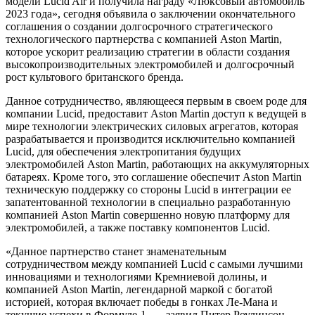
модели Lucid Air и получила награду «Люксовый автомобиль
2023 года», сегодня объявила о заключении окончательного
соглашения о создании долгосрочного стратегического
технологического партнерства с компанией Aston Martin,
которое ускорит реализацию стратегии в области создания
высокопроизводительных электромобилей и долгосрочный
рост культового британского бренда.
Данное сотрудничество, являющееся первым в своем роде для
компании Lucid, предоставит Aston Martin доступ к ведущей в
мире технологии электрических силовых агрегатов, которая
разрабатывается и производится исключительно компанией
Lucid, для обеспечения электропитания будущих
электромобилей Aston Martin, работающих на аккумуляторных
батареях. Кроме того, это соглашение обеспечит Aston Martin
техническую поддержку со стороны Lucid в интеграции ее
запатентованной технологии в специально разработанную
компанией Aston Martin совершенно новую платформу для
электромобилей, а также поставку компонентов Lucid.
«Данное партнерство станет знаменательным
сотрудничеством между компанией Lucid с самыми лучшими
инновациями и технологиями Кремниевой долины, и
компанией Aston Martin, легендарной маркой с богатой
историей, которая включает победы в гонках Ле-Мана и
текущие успехи в Формуле-1, — заявил Питер Роулинсон