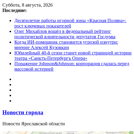
Перейти
Суббота, 8 августа, 2026
к
Последние:
содержимому
Десятилетие работы игорной зоны «Красная Поляна»:
рост ключевых показателей
Олег Михайлов вошёл в федеральный рейтинг
политической влиятельности депутатов Госдумы
Когда ИИ-помощник становится угрозой изнутри:
мнение Алексей Кузовкин
Юбилейный 40-й сезон станет новой страницей истории
театра «Санктъ-Петербургъ Опера»
Поражение Johnson&Johnson: корпорация сдалась перед
массовой истерией
Новости города
Новости Ярославской области