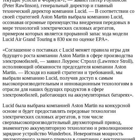
(Peter Rawlinson), генеральный директор и главный
технический директор компании Lucid. — В соответствии со
своей стратегией Aston Martin выбрала компанию Lucid,
осознавая огромные преимущества внедрения передовых в
мире технологий электрических силовых агрегатов,
примером которых является прорывной запас хода модели
Lucid Air Grand Touring в 830 км по оценке EPA».
«Соглашение о поставках с Lucid меняет правила игры для
будущего роста компании Aston Martin в сфере производства
электромобилей, — заявил Лоуренс Стролл (Lawrence Stroll),
исполняющий обязанности председателя компании Aston
Martin. — Исходя из нашей стратегии и требований, мы
выбрали компанию Lucid, получив доступ к самым
высокопроизводительным и инновационным технологиям в
отрасли для наших будущих продуктов в сфере
электромобилей, работающих на аккумуляторных батареях».
Lucid была выбрана компанией Aston Martin на конкурсной
основе и будет предоставлять передовые технологии
электрических силовых агрегатов, в том числе
сверхвысокопроизводительный двухмоторный привод,
знаменитую аккумуляторную технологию и революционное
зарядное устройство Wunderbox. Невероятная мощность
двухмоторного заднего привода в сочетании с векторизацией