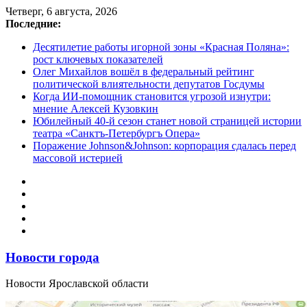
Перейти
Четверг, 6 августа, 2026
к
Последние:
содержимому
Десятилетие работы игорной зоны «Красная Поляна»:
рост ключевых показателей
Олег Михайлов вошёл в федеральный рейтинг
политической влиятельности депутатов Госдумы
Когда ИИ-помощник становится угрозой изнутри:
мнение Алексей Кузовкин
Юбилейный 40-й сезон станет новой страницей истории
театра «Санктъ-Петербургъ Опера»
Поражение Johnson&Johnson: корпорация сдалась перед
массовой истерией
Новости города
Новости Ярославской области