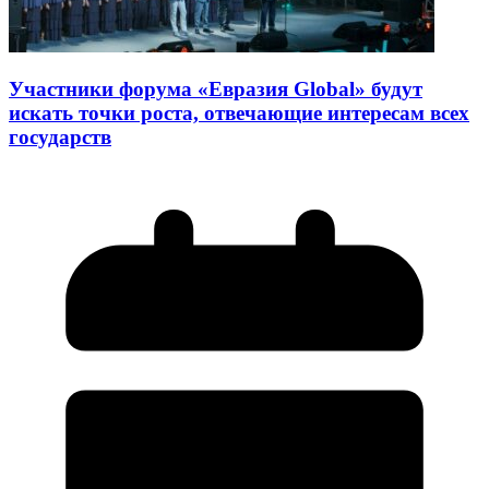
Участники форума «Евразия Global» будут
искать точки роста, отвечающие интересам всех
государств