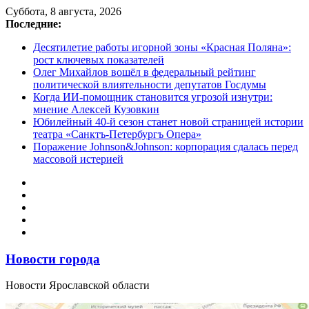
Перейти
Суббота, 8 августа, 2026
к
Последние:
содержимому
Десятилетие работы игорной зоны «Красная Поляна»:
рост ключевых показателей
Олег Михайлов вошёл в федеральный рейтинг
политической влиятельности депутатов Госдумы
Когда ИИ-помощник становится угрозой изнутри:
мнение Алексей Кузовкин
Юбилейный 40-й сезон станет новой страницей истории
театра «Санктъ-Петербургъ Опера»
Поражение Johnson&Johnson: корпорация сдалась перед
массовой истерией
Новости города
Новости Ярославской области