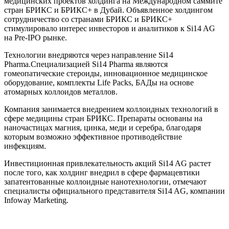
медицинских проектов холдинга на Международном саммите
стран БРИКС и БРИКС+ в Дубай. Объявленное холдингом
сотрудничество со странами БРИКС и БРИКС+
стимулировало интерес инвесторов и аналитиков к Si14 AG
на Pre-IPO рынке.
Технологии внедряются через направление Si14
Pharma.Специализацией Si14 Pharma являются
гомеопатические стероиды, инновационное медицинское
оборудование, комплекты Life Packs, БАДы на основе
атомарных коллоидов металлов.
Компания занимается внедрением коллоидных технологий в
сфере медицины стран БРИКС. Препараты основаны на
наночастицах магния, цинка, меди и серебра, благодаря
которым возможно эффективное противодействие
инфекциям.
Инвестиционная привлекательность акций Si14 AG растет
после того, как холдинг внедрил в сфере фармацевтики
запатентованные коллоидные нанотехнологии, отмечают
специалисты официального представителя Si14 AG, компании
Infoway Marketing.