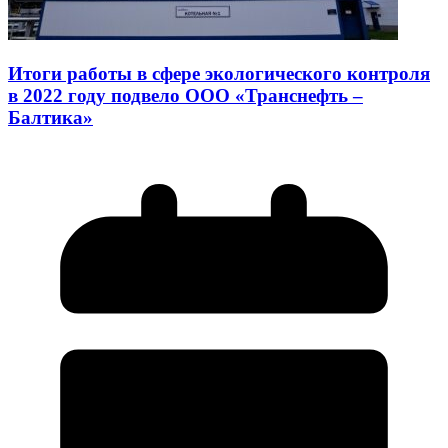
Итоги работы в сфере экологического контроля
в 2022 году подвело ООО «Транснефть –
Балтика»